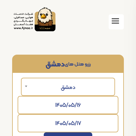
دمشق
رزرو هتل های
دمشق