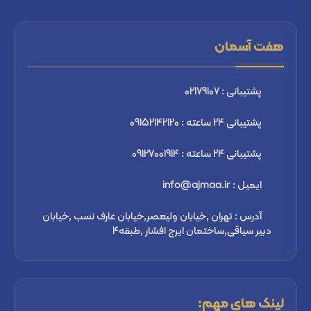
هفت آسمان
پشتیبانی : 02179107
پشتیبانی 24 ساعته : 09152142120
پشتیبانی 24 ساعته : 09127001914
ایمیل : info@ajmaa.ir
آدرس : تهران ,خیابان ولیعصر,خیابان عارف نسب ,خیابان
دبیر سیاقی,ساختمان ایرج افشار ,طبقه4
لینک های مهم: