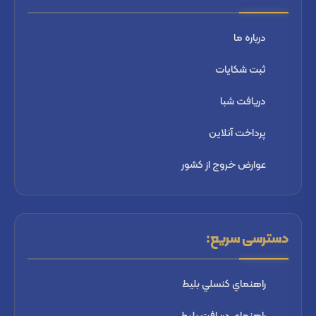
درباره ما
ثبت شكايات
دریافت شبا
پرداخت آنلاین
عوارض خروج از کشور
دسترسی سریع:
راهنماي كنسلي بليط
راهنماي دریافت بليط