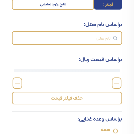
فیلتر :
نتایج :
رکورد نمایشی
براساس نام هتل:
براساس قیمت ریال:
—
—
حذف فیلتر قیمت
براساس وعده غذایی:
همه