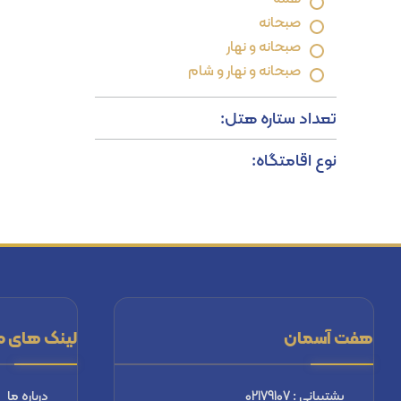
صبحانه
صبحانه و نهار
صبحانه و نهار و شام
تعداد ستاره هتل:
نوع اقامتگاه:
هفت آسمان
لینک های م
پشتیبانی : 02179107
درباره ما