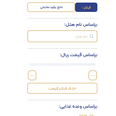
فیلتر :
نتایج :
رکورد نمایشی
براساس نام هتل:
براساس قیمت ریال:
—
—
حذف فیلتر قیمت
براساس وعده غذایی:
همه