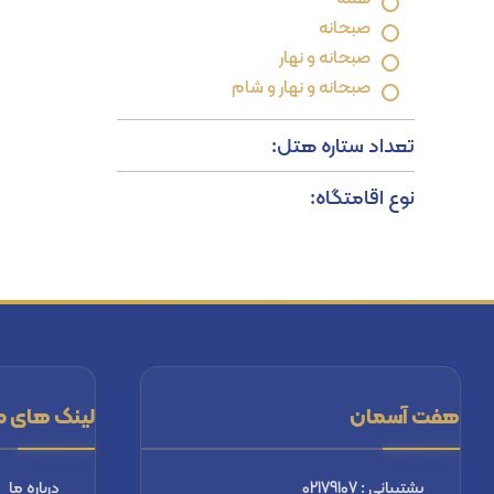
صبحانه
صبحانه و نهار
صبحانه و نهار و شام
تعداد ستاره هتل:
نوع اقامتگاه:
هفت آسمان
لینک های م
پشتیبانی : 02179107
درباره ما