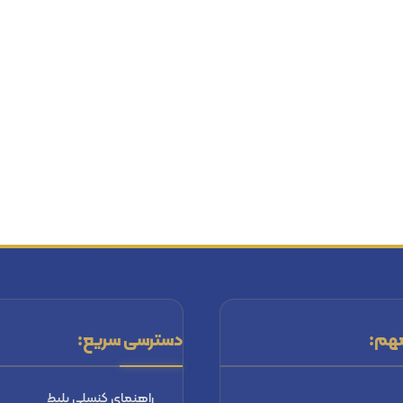
هم:
دسترسی سریع:
راهنماي كنسلي بليط