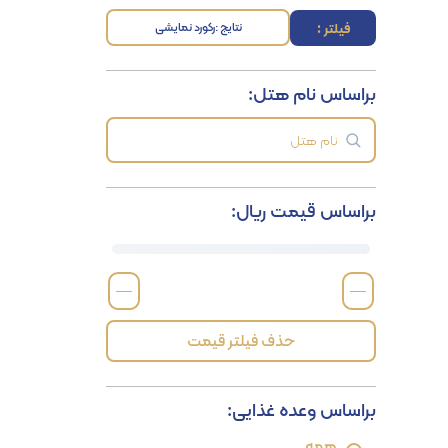
فیلتر :
نتایج :
رکورد نمایشی
براساس نام هتل:
براساس قیمت ریال:
—
—
حذف فیلتر قیمت
براساس وعده غذایی:
همه