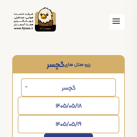
گچسر
رزرو هتل های
گچسر