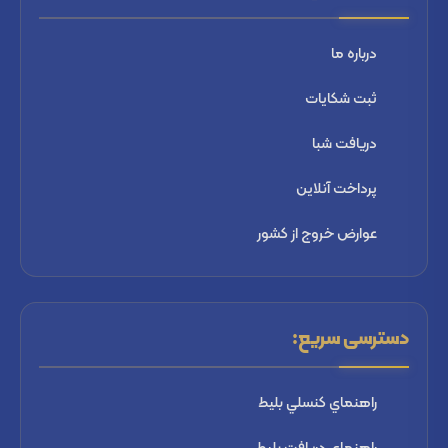
درباره ما
ثبت شكايات
دریافت شبا
پرداخت آنلاین
عوارض خروج از کشور
دسترسی سریع:
راهنماي كنسلي بليط
راهنماي دریافت بليط