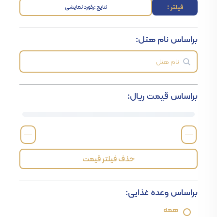
فیلتر :
نتایج :
رکورد نمایشی
براساس نام هتل:
براساس قیمت ریال:
—
—
حذف فیلتر قیمت
براساس وعده غذایی:
همه