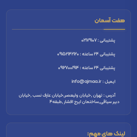
هفت آسمان
پشتیبانی : 02179107
پشتیبانی 24 ساعته : 09152142120
پشتیبانی 24 ساعته : 09127001914
ایمیل : info@ajmaa.ir
آدرس : تهران ,خیابان ولیعصر,خیابان عارف نسب ,خیابان
دبیر سیاقی,ساختمان ایرج افشار ,طبقه4
لینک های مهم: