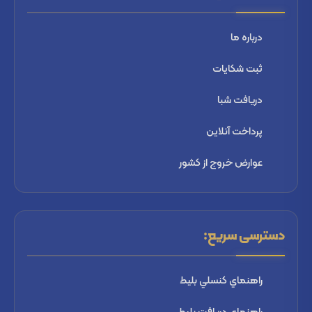
درباره ما
ثبت شكايات
دریافت شبا
پرداخت آنلاین
عوارض خروج از کشور
دسترسی سریع:
راهنماي كنسلي بليط
راهنماي دریافت بليط