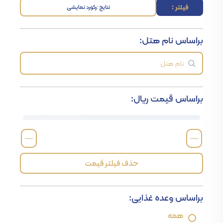
فیلتر :
نتایج :
رکورد نمایشی
براساس نام هتل:
براساس قیمت ریال:
—
—
حذف فیلتر قیمت
براساس وعده غذایی:
همه