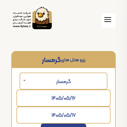
گرمسار
رزرو هتل های
گرمسار