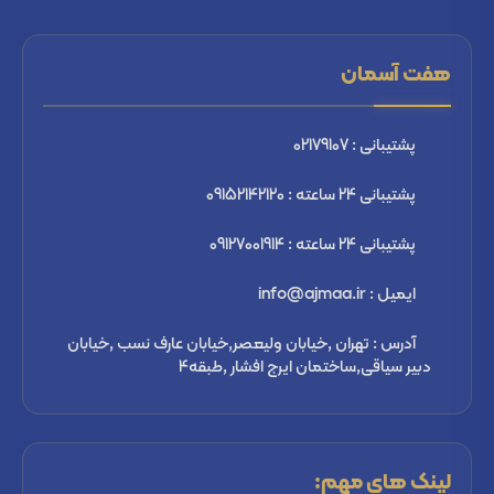
هفت آسمان
پشتیبانی : 02179107
پشتیبانی 24 ساعته : 09152142120
پشتیبانی 24 ساعته : 09127001914
ایمیل : info@ajmaa.ir
آدرس : تهران ,خیابان ولیعصر,خیابان عارف نسب ,خیابان
دبیر سیاقی,ساختمان ایرج افشار ,طبقه4
لینک های مهم: