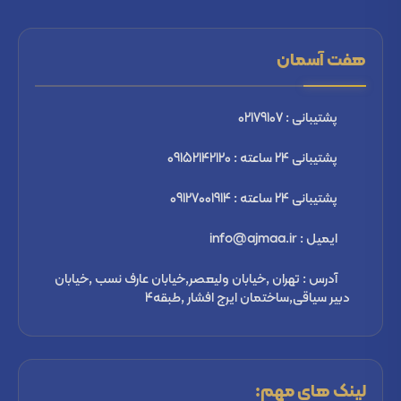
هفت آسمان
پشتیبانی : 02179107
پشتیبانی 24 ساعته : 09152142120
پشتیبانی 24 ساعته : 09127001914
ایمیل : info@ajmaa.ir
آدرس : تهران ,خیابان ولیعصر,خیابان عارف نسب ,خیابان
دبیر سیاقی,ساختمان ایرج افشار ,طبقه4
لینک های مهم: