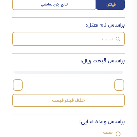
فیلتر :
نتایج :
رکورد نمایشی
براساس نام هتل:
براساس قیمت ریال:
—
—
حذف فیلتر قیمت
براساس وعده غذایی:
همه