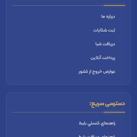
درباره ما
ثبت شكايات
دریافت شبا
پرداخت آنلاین
عوارض خروج از کشور
دسترسی سریع:
راهنماي كنسلي بليط
راهنماي دریافت بليط