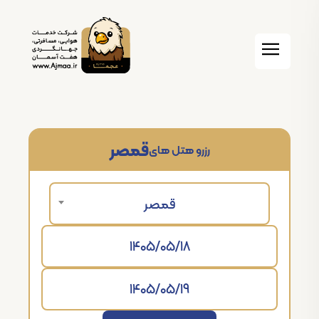
قمصر
رزرو هتل های
قمصر