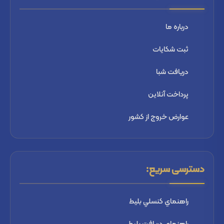
درباره ما
ثبت شكايات
دریافت شبا
پرداخت آنلاین
عوارض خروج از کشور
دسترسی سریع:
راهنماي كنسلي بليط
راهنماي دریافت بليط