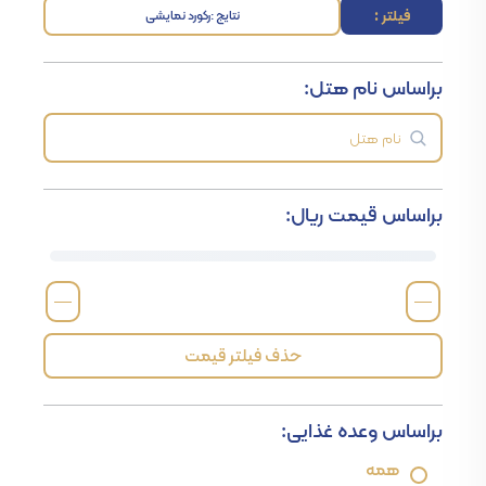
فیلتر :
نتایج :
رکورد نمایشی
براساس نام هتل:
براساس قیمت ریال:
—
—
حذف فیلتر قیمت
براساس وعده غذایی:
همه