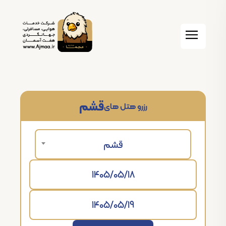
قشم
رزرو هتل های
قشم