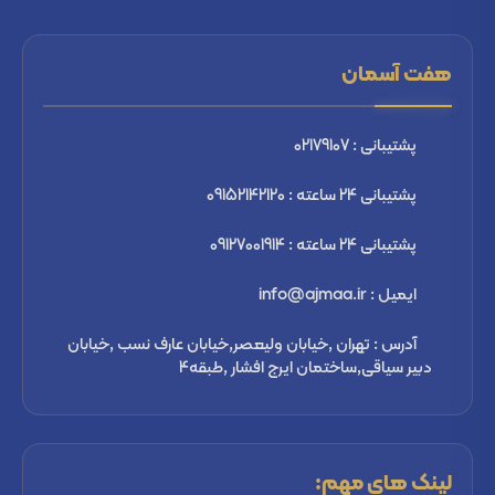
هفت آسمان
پشتیبانی : 02179107
پشتیبانی 24 ساعته : 09152142120
پشتیبانی 24 ساعته : 09127001914
ایمیل : info@ajmaa.ir
آدرس : تهران ,خیابان ولیعصر,خیابان عارف نسب ,خیابان
دبیر سیاقی,ساختمان ایرج افشار ,طبقه4
لینک های مهم: