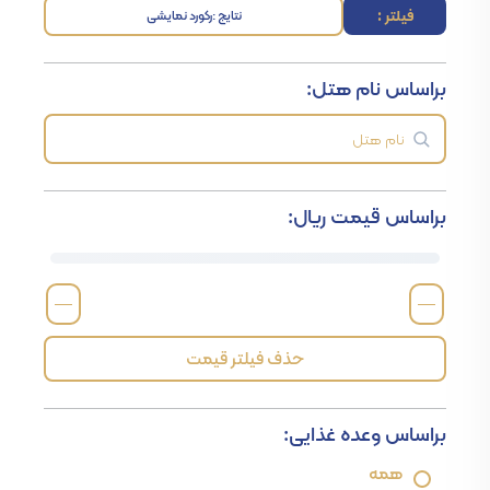
فیلتر :
نتایج :
رکورد نمایشی
براساس نام هتل:
براساس قیمت ریال:
—
—
حذف فیلتر قیمت
براساس وعده غذایی:
همه