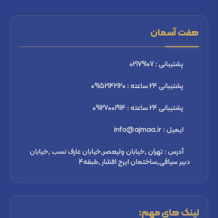
هفت آسمان
پشتیبانی : 02179107
پشتیبانی 24 ساعته : 09152142120
پشتیبانی 24 ساعته : 09127001914
ایمیل : info@ajmaa.ir
آدرس : تهران ,خیابان ولیعصر,خیابان عارف نسب ,خیابان
دبیر سیاقی,ساختمان ایرج افشار ,طبقه4
لینک های مهم: