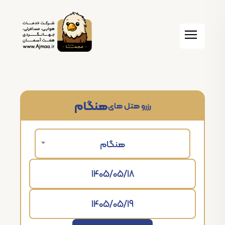
هنگام
رزرو هتل های
هنگام