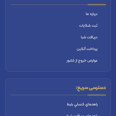
درباره ما
ثبت شكايات
دریافت شبا
پرداخت آنلاین
عوارض خروج از کشور
دسترسی سریع:
راهنماي كنسلي بليط
راهنماي دریافت بليط