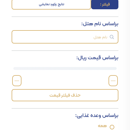
فیلتر :
نتایج :
رکورد نمایشی
براساس نام هتل:
براساس قیمت ریال:
—
—
حذف فیلتر قیمت
براساس وعده غذایی:
همه