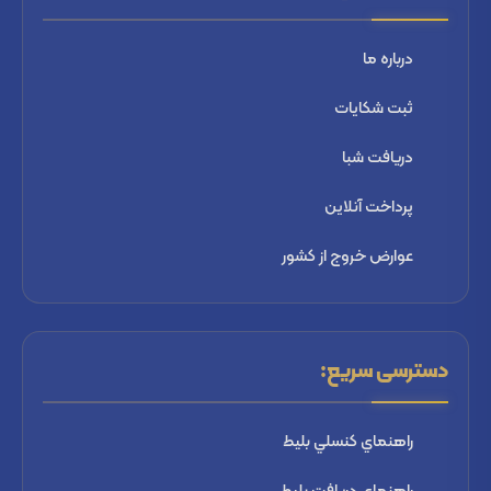
درباره ما
ثبت شكايات
دریافت شبا
پرداخت آنلاین
عوارض خروج از کشور
دسترسی سریع:
راهنماي كنسلي بليط
راهنماي دریافت بليط