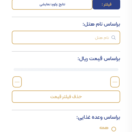
فیلتر :
نتایج :
رکورد نمایشی
براساس نام هتل:
براساس قیمت ریال:
—
—
حذف فیلتر قیمت
براساس وعده غذایی:
همه