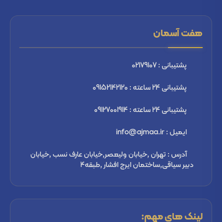
هفت آسمان
پشتیبانی : 02179107
پشتیبانی 24 ساعته : 09152142120
پشتیبانی 24 ساعته : 09127001914
ایمیل : info@ajmaa.ir
آدرس : تهران ,خیابان ولیعصر,خیابان عارف نسب ,خیابان
دبیر سیاقی,ساختمان ایرج افشار ,طبقه4
لینک های مهم: