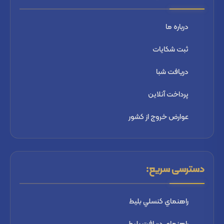
درباره ما
ثبت شكايات
دریافت شبا
پرداخت آنلاین
عوارض خروج از کشور
دسترسی سریع:
راهنماي كنسلي بليط
راهنماي دریافت بليط