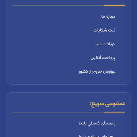
درباره ما
ثبت شكايات
دریافت شبا
پرداخت آنلاین
عوارض خروج از کشور
دسترسی سریع:
راهنماي كنسلي بليط
راهنماي دریافت بليط