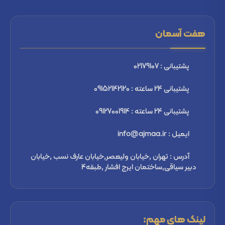
هفت آسمان
پشتیبانی : 02179107
پشتیبانی 24 ساعته : 09152142120
پشتیبانی 24 ساعته : 09127001914
ایمیل : info@ajmaa.ir
آدرس : تهران ,خیابان ولیعصر,خیابان عارف نسب ,خیابان
دبیر سیاقی,ساختمان ایرج افشار ,طبقه4
لینک های مهم: