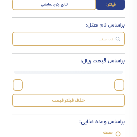
فیلتر :
نتایج :
رکورد نمایشی
براساس نام هتل:
براساس قیمت ریال:
—
—
حذف فیلتر قیمت
براساس وعده غذایی:
همه