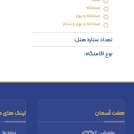
صبحانه
صبحانه و نهار
صبحانه و نهار و شام
تعداد ستاره هتل:
نوع اقامتگاه:
هفت آسمان
لینک های م
پشتیبانی : 02179107
درباره ما