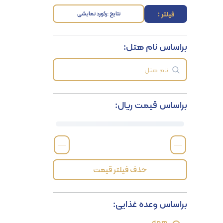
فیلتر :
نتایج :
رکورد نمایشی
براساس نام هتل:
براساس قیمت ریال:
—
—
حذف فیلتر قیمت
براساس وعده غذایی:
همه