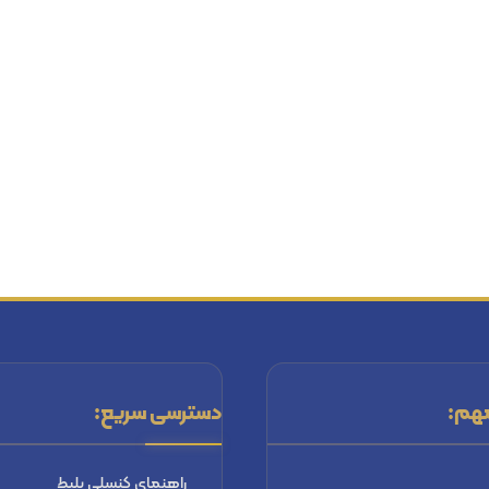
هم:
دسترسی سریع:
راهنماي كنسلي بليط