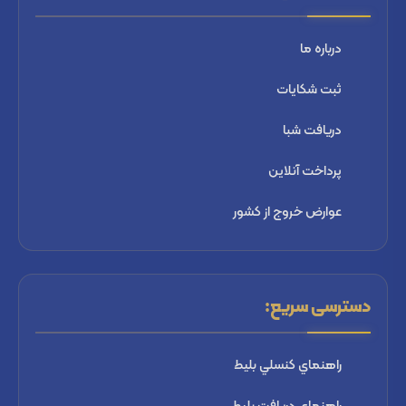
درباره ما
ثبت شكايات
دریافت شبا
پرداخت آنلاین
عوارض خروج از کشور
دسترسی سریع:
راهنماي كنسلي بليط
راهنماي دریافت بليط