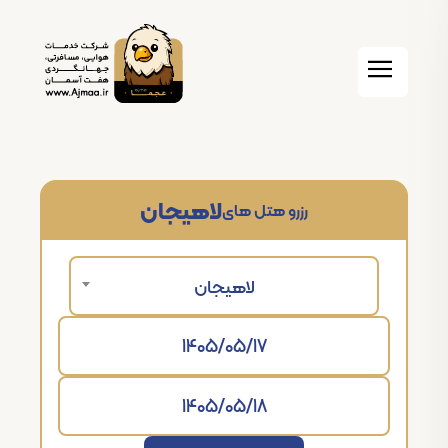
لاهیجان
رزرو هتل های
لاهیجان