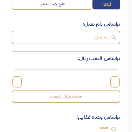
فیلتر :
نتایج :
رکورد نمایشی
براساس نام هتل:
براساس قیمت ریال:
—
—
حذف فیلتر قیمت
براساس وعده غذایی:
همه