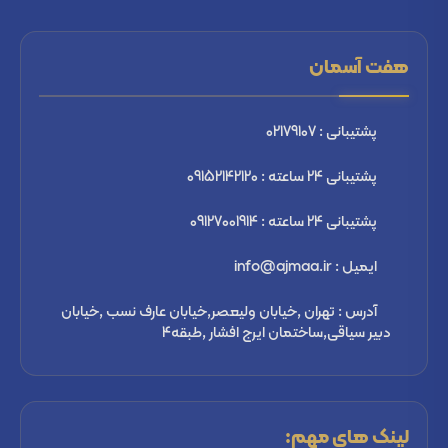
هفت آسمان
پشتیبانی : 02179107
پشتیبانی 24 ساعته : 09152142120
پشتیبانی 24 ساعته : 09127001914
ایمیل : info@ajmaa.ir
آدرس : تهران ,خیابان ولیعصر,خیابان عارف نسب ,خیابان
دبیر سیاقی,ساختمان ایرج افشار ,طبقه4
لینک های مهم: