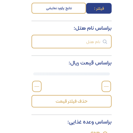
فیلتر :
نتایج :
رکورد نمایشی
براساس نام هتل:
براساس قیمت ریال:
—
—
حذف فیلتر قیمت
براساس وعده غذایی:
همه