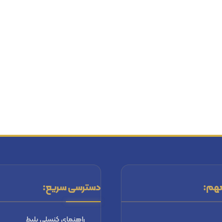
هم:
دسترسی سریع:
راهنماي كنسلي بليط