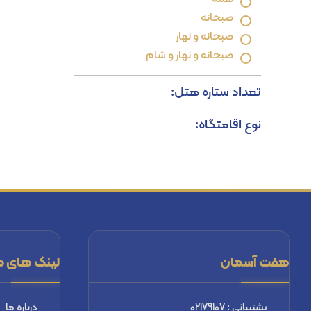
صبحانه
صبحانه و نهار
صبحانه و نهار و شام
تعداد ستاره هتل:
نوع اقامتگاه:
هفت آسمان
لینک های م
پشتیبانی : 02179107
درباره ما