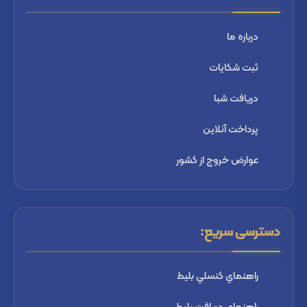
درباره ما
ثبت شكايات
دریافت شبا
پرداخت آنلاین
عوارض خروج از کشور
دسترسی سریع:
راهنماي كنسلي بليط
راهنماي دریافت بليط