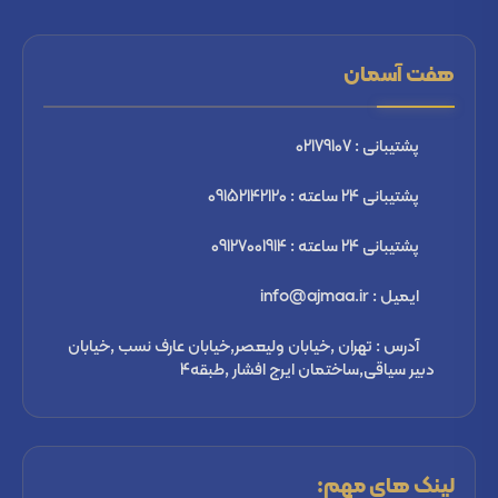
هفت آسمان
پشتیبانی : 02179107
پشتیبانی 24 ساعته : 09152142120
پشتیبانی 24 ساعته : 09127001914
ایمیل : info@ajmaa.ir
آدرس : تهران ,خیابان ولیعصر,خیابان عارف نسب ,خیابان
دبیر سیاقی,ساختمان ایرج افشار ,طبقه4
لینک های مهم: