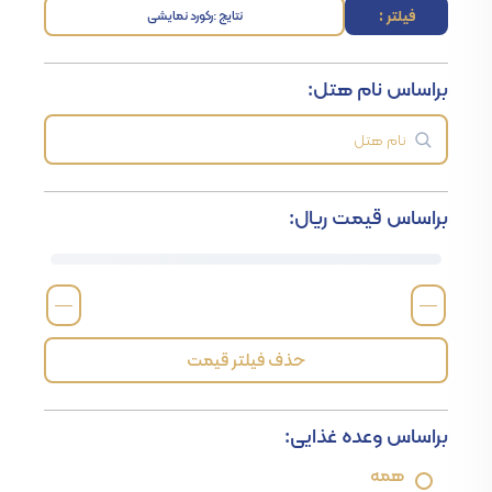
فیلتر :
نتایج :
رکورد نمایشی
براساس نام هتل:
براساس قیمت ریال:
—
—
حذف فیلتر قیمت
براساس وعده غذایی:
همه