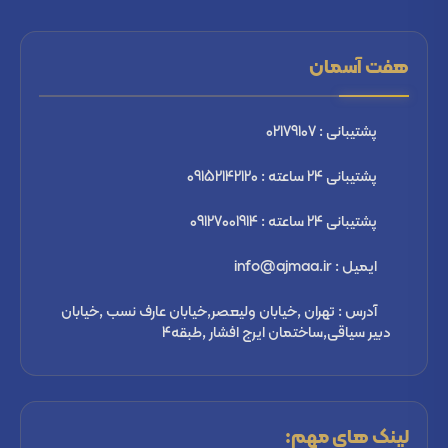
هفت آسمان
پشتیبانی : 02179107
پشتیبانی 24 ساعته : 09152142120
پشتیبانی 24 ساعته : 09127001914
ایمیل : info@ajmaa.ir
آدرس : تهران ,خیابان ولیعصر,خیابان عارف نسب ,خیابان
دبیر سیاقی,ساختمان ایرج افشار ,طبقه4
لینک های مهم: