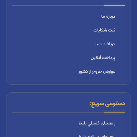
درباره ما
ثبت شكايات
دریافت شبا
پرداخت آنلاین
عوارض خروج از کشور
دسترسی سریع:
راهنماي كنسلي بليط
راهنماي دریافت بليط