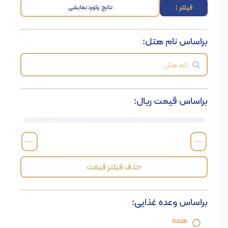
فیلتر :
نتایج :
رکورد نمایشی
براساس نام هتل:
براساس قیمت ریال:
—
—
حذف فیلتر قیمت
براساس وعده غذایی:
همه