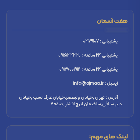
هفت آسمان
پشتیبانی : 02179107
پشتیبانی 24 ساعته : 09152142120
پشتیبانی 24 ساعته : 09127001914
ایمیل : info@ajmaa.ir
آدرس : تهران ,خیابان ولیعصر,خیابان عارف نسب ,خیابان
دبیر سیاقی,ساختمان ایرج افشار ,طبقه4
لینک های مهم: