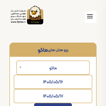
ماکو
رزرو هتل های
ماکو