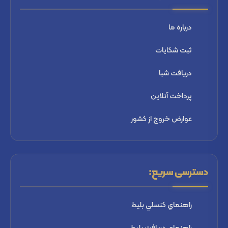
درباره ما
ثبت شكايات
دریافت شبا
پرداخت آنلاین
عوارض خروج از کشور
دسترسی سریع:
راهنماي كنسلي بليط
راهنماي دریافت بليط