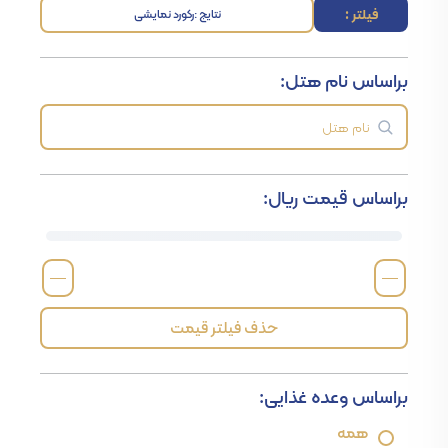
فیلتر :
نتایج :
رکورد نمایشی
براساس نام هتل:
براساس قیمت ریال:
—
—
حذف فیلتر قیمت
براساس وعده غذایی:
همه