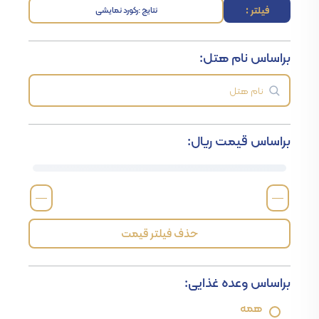
فیلتر :
نتایج :
رکورد نمایشی
براساس نام هتل:
براساس قیمت ریال:
—
—
حذف فیلتر قیمت
براساس وعده غذایی:
همه