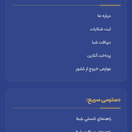
درباره ما
ثبت شكايات
دریافت شبا
پرداخت آنلاین
عوارض خروج از کشور
دسترسی سریع:
راهنماي كنسلي بليط
راهنماي دریافت بليط