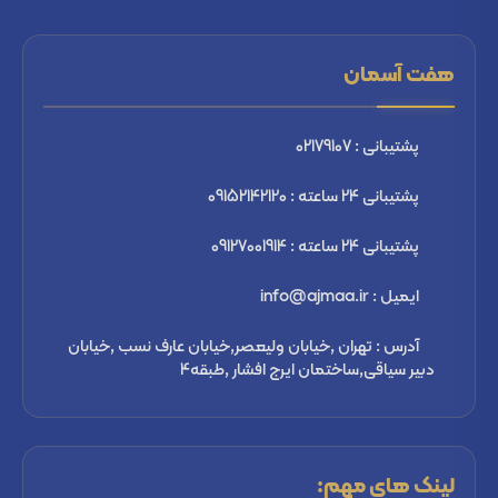
هفت آسمان
پشتیبانی : 02179107
پشتیبانی 24 ساعته : 09152142120
پشتیبانی 24 ساعته : 09127001914
ایمیل : info@ajmaa.ir
آدرس : تهران ,خیابان ولیعصر,خیابان عارف نسب ,خیابان
دبیر سیاقی,ساختمان ایرج افشار ,طبقه4
لینک های مهم: