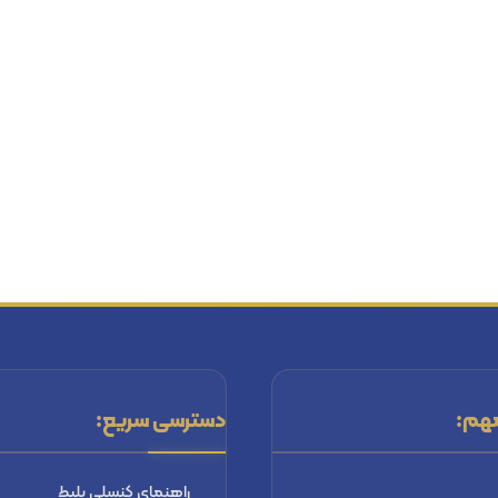
هم:
دسترسی سریع:
راهنماي كنسلي بليط