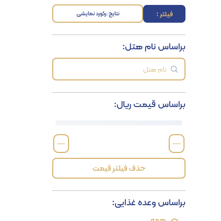
فیلتر :
نتایج :
رکورد نمایشی
براساس نام هتل:
براساس قیمت ریال:
—
—
حذف فیلتر قیمت
براساس وعده غذایی:
همه