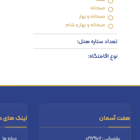
صبحانه
صبحانه و نهار
صبحانه و نهار و شام
تعداد ستاره هتل:
نوع اقامتگاه:
هفت آسمان
لینک های م
پشتیبانی : 02179107
درباره ما