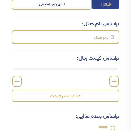
فیلتر :
نتایج :
رکورد نمایشی
براساس نام هتل:
براساس قیمت ریال:
—
—
حذف فیلتر قیمت
براساس وعده غذایی:
همه