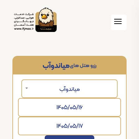
میاندوآب
رزرو هتل های
میاندوآب