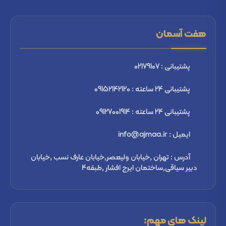
هفت آسمان
پشتیبانی : 02179107
پشتیبانی 24 ساعته : 09152142120
پشتیبانی 24 ساعته : 09127001914
ایمیل : info@ajmaa.ir
آدرس : تهران ,خیابان ولیعصر,خیابان عارف نسب ,خیابان
دبیر سیاقی,ساختمان ایرج افشار ,طبقه4
لینک های مهم: