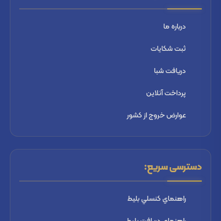
درباره ما
ثبت شكايات
دریافت شبا
پرداخت آنلاین
عوارض خروج از کشور
دسترسی سریع:
راهنماي كنسلي بليط
راهنماي دریافت بليط