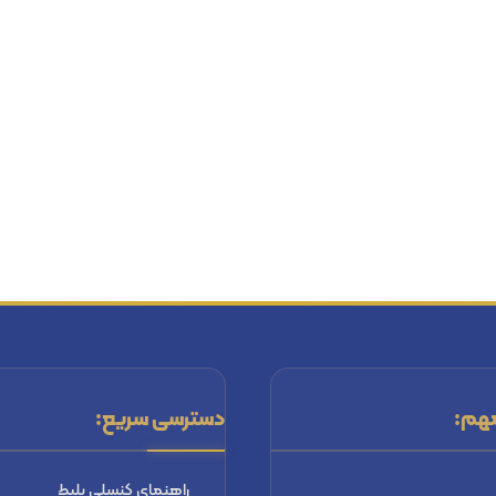
هم:
دسترسی سریع:
راهنماي كنسلي بليط