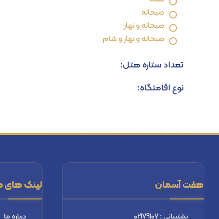
صبحانه
صبحانه و نهار
صبحانه و نهار و شام
تعداد ستاره هتل:
نوع اقامتگاه:
هفت آسمان
لینک های م
پشتیبانی : 02179107
درباره ما