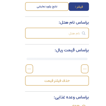
فیلتر :
نتایج :
رکورد نمایشی
براساس نام هتل:
براساس قیمت ریال:
—
—
حذف فیلتر قیمت
براساس وعده غذایی:
همه