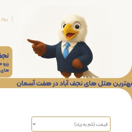
پرواز
نجف 
رزرو 
های
بهترین هتل های نجف آباد در هفت آسمان
مرتب سازی براساس