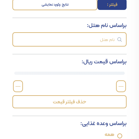
فیلتر :
نتایج :
رکورد نمایشی
براساس نام هتل:
براساس قیمت ریال:
—
—
حذف فیلتر قیمت
براساس وعده غذایی:
همه