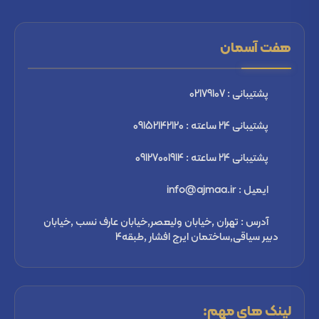
هفت آسمان
پشتیبانی : 02179107
پشتیبانی 24 ساعته : 09152142120
پشتیبانی 24 ساعته : 09127001914
ایمیل : info@ajmaa.ir
آدرس : تهران ,خیابان ولیعصر,خیابان عارف نسب ,خیابان
دبیر سیاقی,ساختمان ایرج افشار ,طبقه4
لینک های مهم: