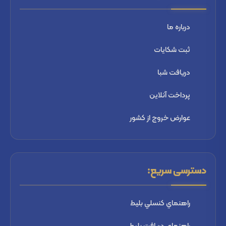
درباره ما
ثبت شكايات
دریافت شبا
پرداخت آنلاین
عوارض خروج از کشور
دسترسی سریع:
راهنماي كنسلي بليط
راهنماي دریافت بليط