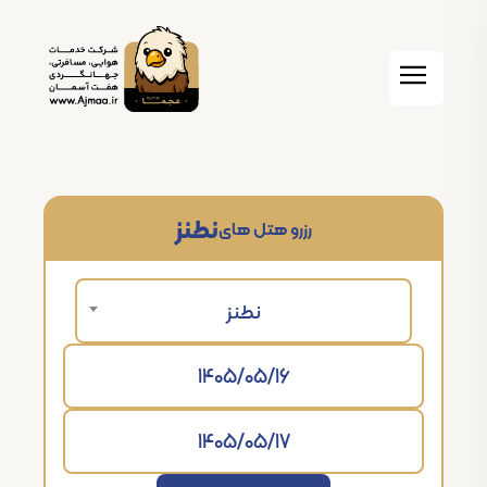
نطنز
رزرو هتل های
نطنز