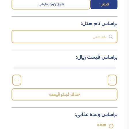
فیلتر :
نتایج :
رکورد نمایشی
براساس نام هتل:
براساس قیمت ریال:
—
—
حذف فیلتر قیمت
براساس وعده غذایی:
همه