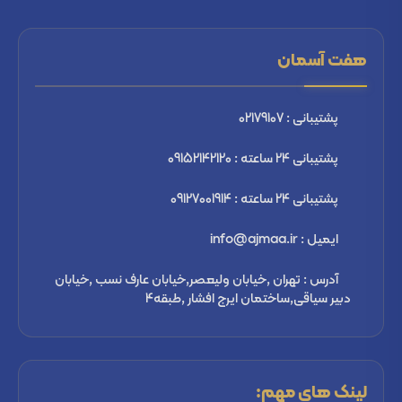
هفت آسمان
پشتیبانی : 02179107
پشتیبانی 24 ساعته : 09152142120
پشتیبانی 24 ساعته : 09127001914
ایمیل : info@ajmaa.ir
آدرس : تهران ,خیابان ولیعصر,خیابان عارف نسب ,خیابان
دبیر سیاقی,ساختمان ایرج افشار ,طبقه4
لینک های مهم: