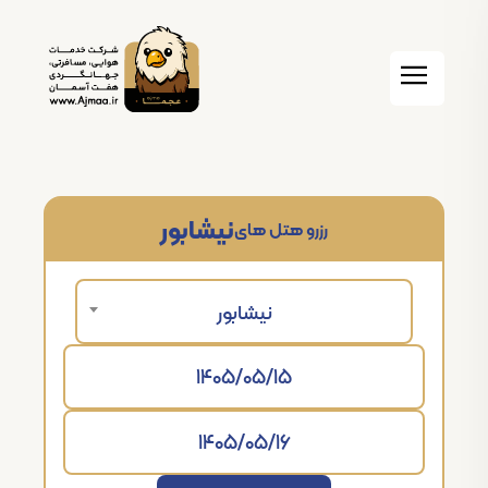
نیشابور
رزرو هتل های
نیشابور