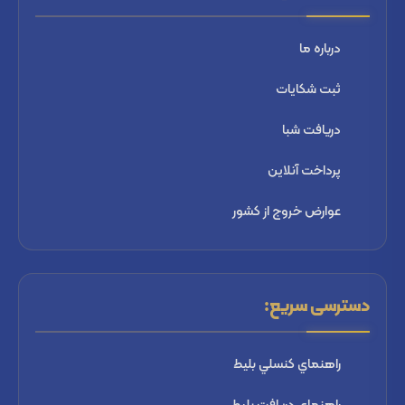
درباره ما
ثبت شكايات
دریافت شبا
پرداخت آنلاین
عوارض خروج از کشور
دسترسی سریع:
راهنماي كنسلي بليط
راهنماي دریافت بليط