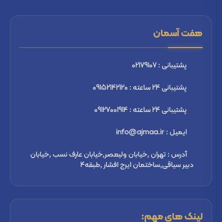
هفت آسمان
پشتیبانی : 02179107
پشتیبانی 24 ساعته : 09152142120
پشتیبانی 24 ساعته : 09127001914
ایمیل : info@ajmaa.ir
آدرس : تهران ,خیابان ولیعصر,خیابان عارف نسب ,خیابان
دبیر سیاقی,ساختمان ایرج افشار ,طبقه4
لینک های مهم: