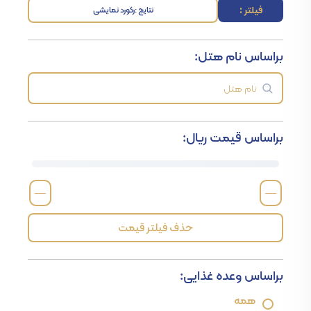
فیلتر :
نتایج :
رکورد نمایشی
براساس نام هتل:
براساس قیمت ریال:
—
—
حذف فیلتر قیمت
براساس وعده غذایی:
همه