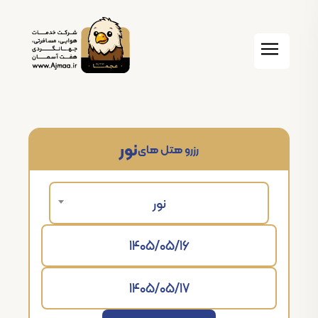
نور
رزرو هتل های
نور