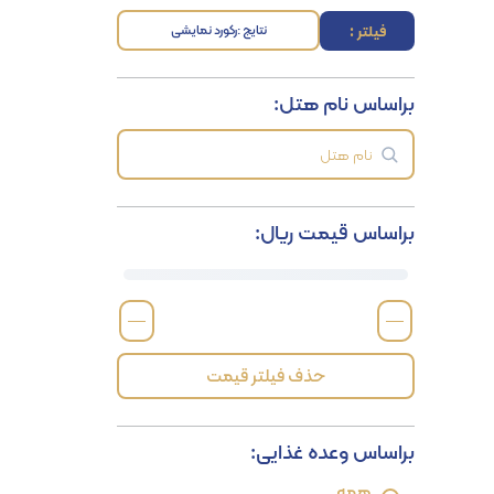
فیلتر :
نتایج :
رکورد نمایشی
براساس نام هتل:
براساس قیمت ریال:
—
—
حذف فیلتر قیمت
براساس وعده غذایی:
همه