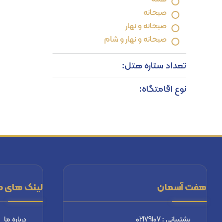
صبحانه
صبحانه و نهار
صبحانه و نهار و شام
تعداد ستاره هتل:
نوع اقامتگاه:
هفت آسمان
لینک های م
پشتیبانی : 02179107
درباره ما