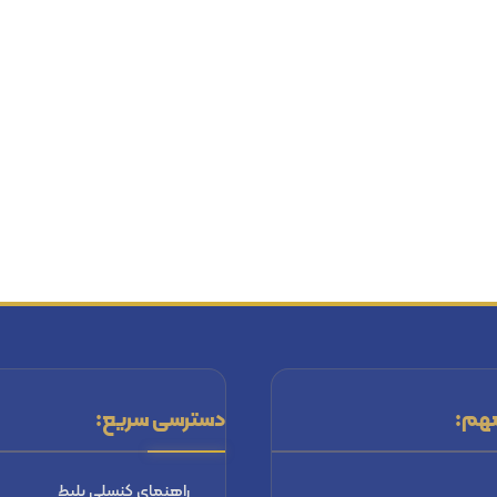
هم:
دسترسی سریع:
راهنماي كنسلي بليط