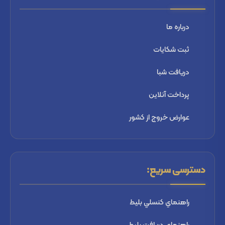
درباره ما
ثبت شكايات
دریافت شبا
پرداخت آنلاین
عوارض خروج از کشور
دسترسی سریع:
راهنماي كنسلي بليط
راهنماي دریافت بليط