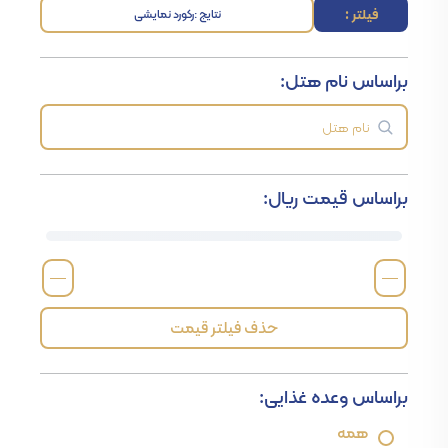
فیلتر :
نتایج :
رکورد نمایشی
براساس نام هتل:
براساس قیمت ریال:
—
—
حذف فیلتر قیمت
براساس وعده غذایی:
همه