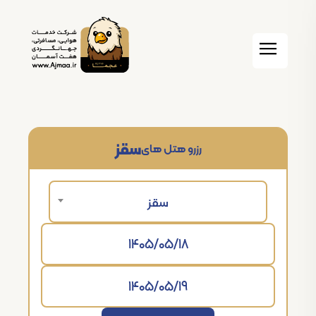
سقز
رزرو هتل های
سقز