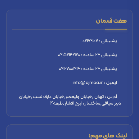
هفت آسمان
پشتیبانی : 02179107
پشتیبانی 24 ساعته : 09152142120
پشتیبانی 24 ساعته : 09127001914
ایمیل : info@ajmaa.ir
آدرس : تهران ,خیابان ولیعصر,خیابان عارف نسب ,خیابان
دبیر سیاقی,ساختمان ایرج افشار ,طبقه4
لینک های مهم: