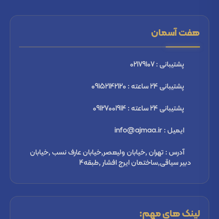
هفت آسمان
پشتیبانی : 02179107
پشتیبانی 24 ساعته : 09152142120
پشتیبانی 24 ساعته : 09127001914
ایمیل : info@ajmaa.ir
آدرس : تهران ,خیابان ولیعصر,خیابان عارف نسب ,خیابان
دبیر سیاقی,ساختمان ایرج افشار ,طبقه4
لینک های مهم: