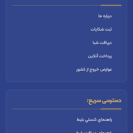
درباره ما
ثبت شكايات
دریافت شبا
پرداخت آنلاین
عوارض خروج از کشور
دسترسی سریع:
راهنماي كنسلي بليط
راهنماي دریافت بليط