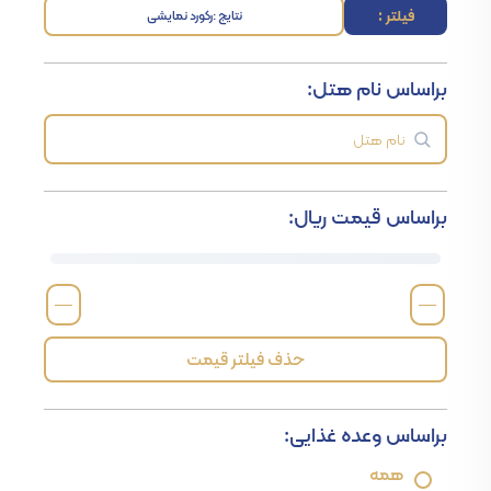
فیلتر :
نتایج :
رکورد نمایشی
براساس نام هتل:
براساس قیمت ریال:
—
—
حذف فیلتر قیمت
براساس وعده غذایی:
همه