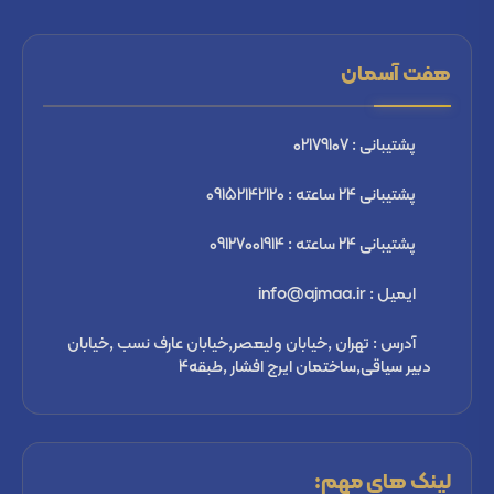
هفت آسمان
پشتیبانی : 02179107
پشتیبانی 24 ساعته : 09152142120
پشتیبانی 24 ساعته : 09127001914
ایمیل : info@ajmaa.ir
آدرس : تهران ,خیابان ولیعصر,خیابان عارف نسب ,خیابان
دبیر سیاقی,ساختمان ایرج افشار ,طبقه4
لینک های مهم: