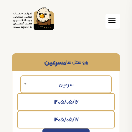
سرعین
رزرو هتل های
سرعین