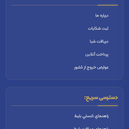
درباره ما
ثبت شكايات
دریافت شبا
پرداخت آنلاین
عوارض خروج از کشور
دسترسی سریع:
راهنماي كنسلي بليط
راهنماي دریافت بليط