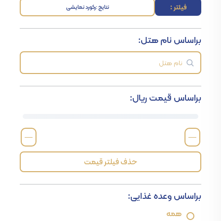
فیلتر :
نتایج :
رکورد نمایشی
براساس نام هتل:
براساس قیمت ریال:
—
—
حذف فیلتر قیمت
براساس وعده غذایی:
همه