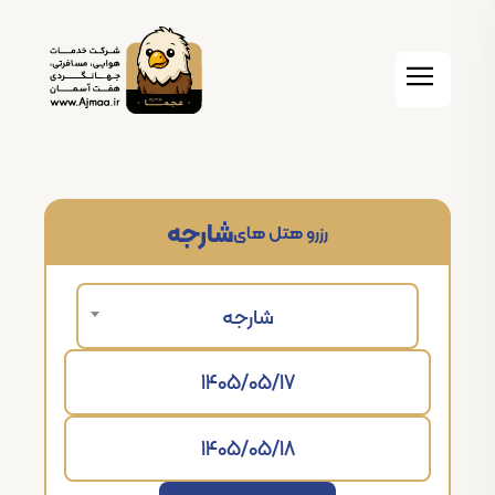
شارجه
رزرو هتل های
شارجه