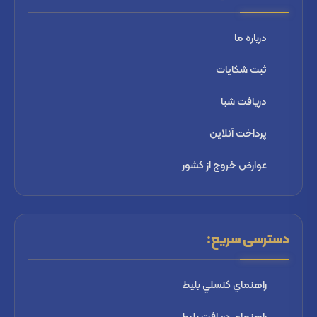
درباره ما
ثبت شكايات
دریافت شبا
پرداخت آنلاین
عوارض خروج از کشور
دسترسی سریع:
راهنماي كنسلي بليط
راهنماي دریافت بليط