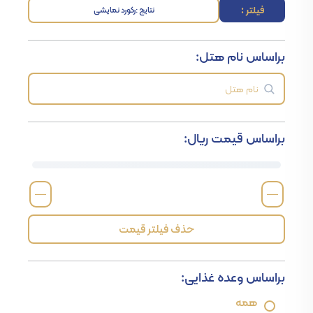
فیلتر :
نتایج :
رکورد نمایشی
براساس نام هتل:
براساس قیمت ریال:
—
—
حذف فیلتر قیمت
براساس وعده غذایی:
همه