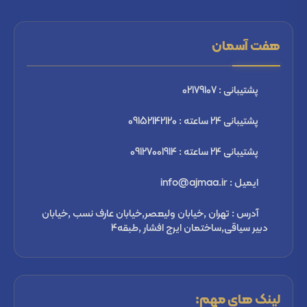
هفت آسمان
پشتیبانی : 02179107
پشتیبانی 24 ساعته : 09152142120
پشتیبانی 24 ساعته : 09127001914
ایمیل : info@ajmaa.ir
آدرس : تهران ,خیابان ولیعصر,خیابان عارف نسب ,خیابان
دبیر سیاقی,ساختمان ایرج افشار ,طبقه4
لینک های مهم: