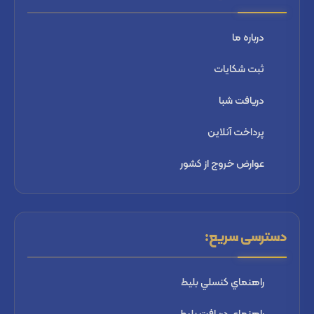
درباره ما
ثبت شكايات
دریافت شبا
پرداخت آنلاین
عوارض خروج از کشور
دسترسی سریع:
راهنماي كنسلي بليط
راهنماي دریافت بليط