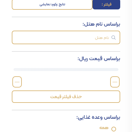
فیلتر :
نتایج :
رکورد نمایشی
براساس نام هتل:
براساس قیمت ریال:
—
—
حذف فیلتر قیمت
براساس وعده غذایی:
همه