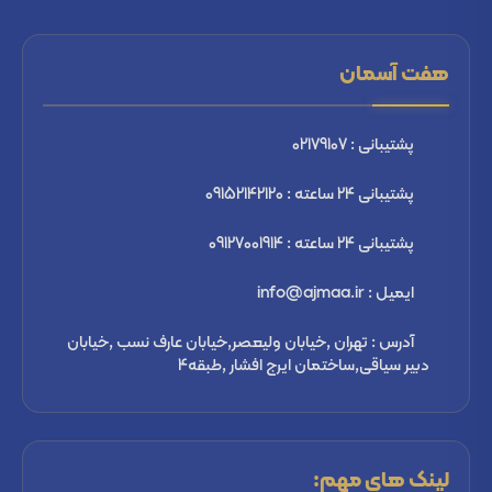
هفت آسمان
پشتیبانی : 02179107
پشتیبانی 24 ساعته : 09152142120
پشتیبانی 24 ساعته : 09127001914
ایمیل : info@ajmaa.ir
آدرس : تهران ,خیابان ولیعصر,خیابان عارف نسب ,خیابان
دبیر سیاقی,ساختمان ایرج افشار ,طبقه4
لینک های مهم: