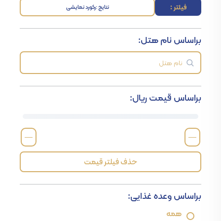
فیلتر :
نتایج :
رکورد نمایشی
براساس نام هتل:
براساس قیمت ریال:
—
—
حذف فیلتر قیمت
براساس وعده غذایی:
همه