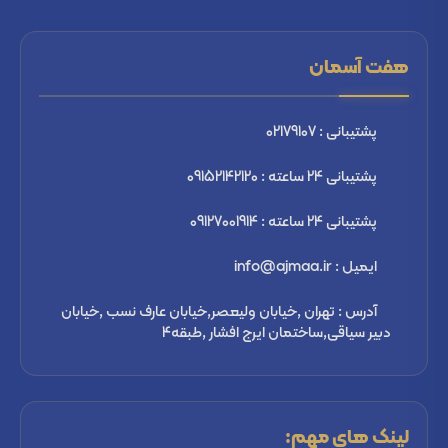
هفت آسمان
پشتیبانی : 02179107
پشتیبانی 24 ساعته : 09152142120
پشتیبانی 24 ساعته : 09127001914
ایمیل : info@ajmaa.ir
آدرس : تهران ,خیابان ولیعصر,خیابان عارف نسب ,خیابان
دبیر سیاقی,ساختمان ایرج افشار ,طبقه4
لینک های مهم: