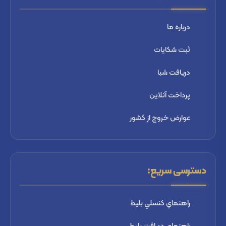
درباره ما
ثبت شكايات
دریافت شبا
پرداخت آنلاین
عوارض خروج از کشور
دسترسی سریع:
راهنماي كنسلي بليط
راهنماي دریافت بليط