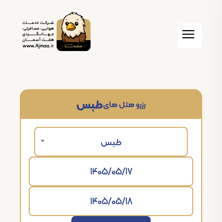
طبس
رزرو هتل های
طبس