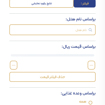
فیلتر :
نتایج :
رکورد نمایشی
براساس نام هتل:
براساس قیمت ریال:
—
—
حذف فیلتر قیمت
براساس وعده غذایی:
همه