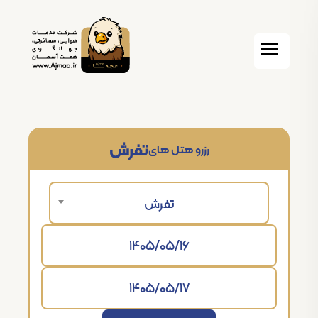
تفرش
رزرو هتل های
تفرش