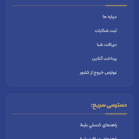
درباره ما
ثبت شكايات
دریافت شبا
پرداخت آنلاین
عوارض خروج از کشور
دسترسی سریع:
راهنماي كنسلي بليط
راهنماي دریافت بليط