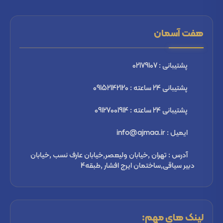
هفت آسمان
پشتیبانی : 02179107
پشتیبانی 24 ساعته : 09152142120
پشتیبانی 24 ساعته : 09127001914
ایمیل : info@ajmaa.ir
آدرس : تهران ,خیابان ولیعصر,خیابان عارف نسب ,خیابان
دبیر سیاقی,ساختمان ایرج افشار ,طبقه4
لینک های مهم: