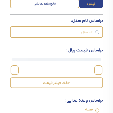
فیلتر :
نتایج :
رکورد نمایشی
براساس نام هتل:
براساس قیمت ریال:
—
—
حذف فیلتر قیمت
براساس وعده غذایی:
همه