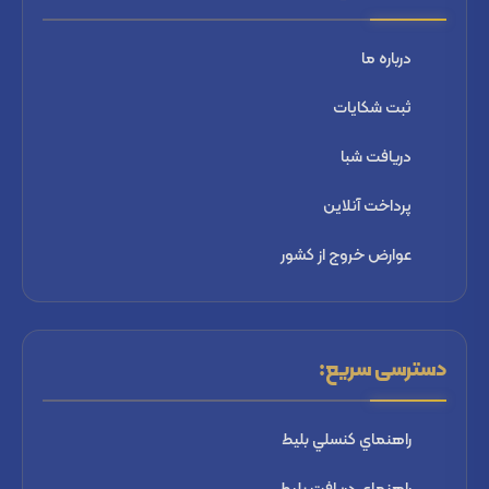
درباره ما
ثبت شكايات
دریافت شبا
پرداخت آنلاین
عوارض خروج از کشور
دسترسی سریع:
راهنماي كنسلي بليط
راهنماي دریافت بليط