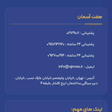
هفت آسمان
پشتیبانی : 02179107
پشتیبانی 24 ساعته : 09152142120
پشتیبانی 24 ساعته : 09127001914
ایمیل : info@ajmaa.ir
آدرس : تهران ,خیابان ولیعصر,خیابان عارف نسب ,خیابان
دبیر سیاقی,ساختمان ایرج افشار ,طبقه4
لینک های مهم: