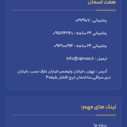
هفت آسمان
پشتیبانی : 02179107
پشتیبانی 24 ساعته : 09152142120
پشتیبانی 24 ساعته : 09127001914
ایمیل : info@ajmaa.ir
آدرس : تهران ,خیابان ولیعصر,خیابان عارف نسب ,خیابان
دبیر سیاقی,ساختمان ایرج افشار ,طبقه4
لینک های مهم:
درباره ما