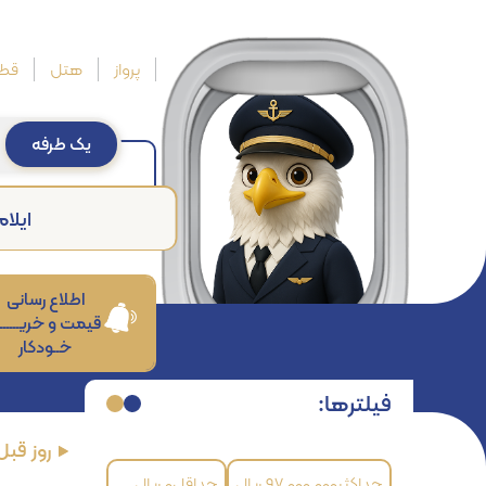
پرواز
هتل
قطا
یک طرفه
ایلام
اطلاع رسانی
قیمت و خریــــــ
خــودکار
فیلترها:
روز قبل
حداکثر
۹۷٬۰۰۰٬۰۰۰
ریال
حداقل
۰
ریال