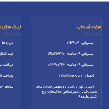
هفت آسمان
لینک های م
پشتیبانی : 02179107
درباره ما
پشتیبانی 24 ساعته : 09152142120
ثبت شكاي
پشتیبانی 24 ساعته : 09127001914
دریافت شب
ایمیل : info@ajmaa.ir
پرداخت آن
آدرس : تهران ,خیابان ولیعصر,خیابان عارف
عوارض خرو
نسب ,خیابان دبیر سیاقی,ساختمان ایرج
افشار ,طبقه4