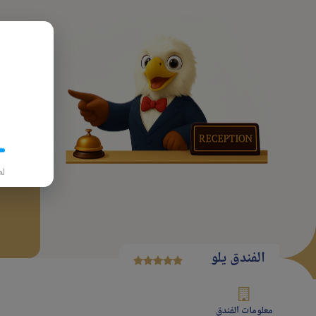
پرواز
تاريخ
لط
الفندق یلو
معلومات الفندق