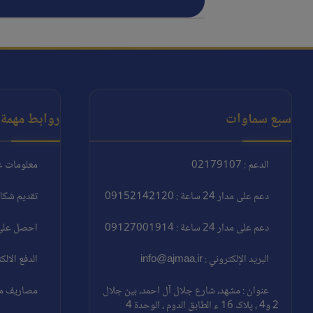
سبع سماوات
روابط مهمة:
الدعم : 02179107
معلومات ع
دعم على مدار 24 ساعة : 09152142120
تقديم شكا
دعم على مدار 24 ساعة : 09127001914
احصل على 
البريد الإلكتروني : info@ajmaa.ir
الدفع الالك
عنوان : مشهد، شارع جلال آل احمد، بين جلال
مصاريف مغا
2 و4 ، پلاک 16 ء الطابق الدوم ، الوحدة 4