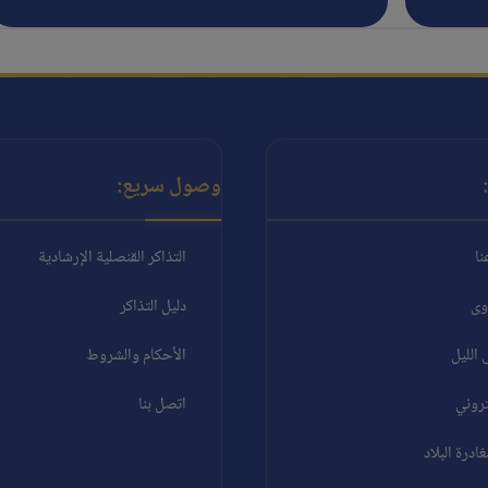
وصول سريع:
نا
التذاكر القنصلية الإرشادية
وى
دليل التذاكر
الليل
الأحكام والشروط
تروني
اتصل بنا
درة البلاد