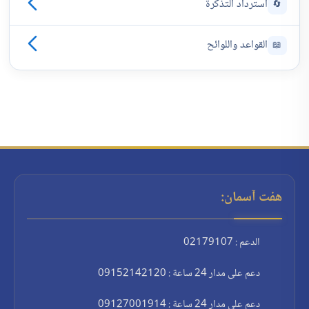
استرداد التذكرة
🔄
القواعد واللوائح
📖
هفت آسمان:
الدعم : 02179107
دعم على مدار 24 ساعة : 09152142120
دعم على مدار 24 ساعة : 09127001914