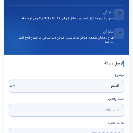
عنوان
📍
مشهد، شارع جلال آل احمد، بين جلال 2 و4 ، پلاک 16 ء الطابق الدوم ، الوحدة 4
عنوان
📍
تهران ,خیابان ولیعصر,خیابان عارف نسب ,خیابان دبیر سیاقی,ساختمان ایرج افشار
,طبقه4
أرسل رسالة
موضوع
الاسم واللقب
مكالمة هاتفية