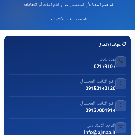
تواصلوا معنا لأي استفسارات أو اقتراحات أو انتقادات.
الصفحة الرئيسية
/
اتصل بنا
📋 جهات الاتصال
عدد ثابت
📞
02179107
رقم الهاتف المحمول
📱
09152142120
رقم الهاتف المحمول
📱
09127001914
البريد الإلكتروني
✉️
info@ajmaa.ir