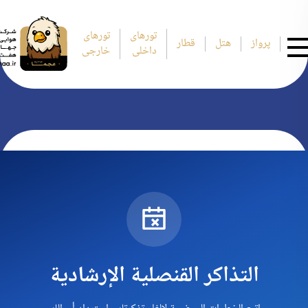
تورهای
تورهای
پرواز
هتل
قطار
داخلی
خارجی
التذاكر القنصلية الإرشادية