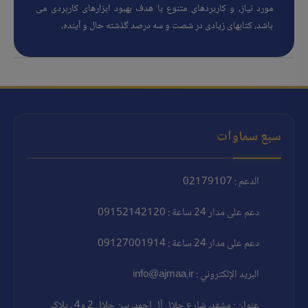
مورد نیاز، و کاربردهای متنوع با هدف بهبود ابزارهای کاربردی می
باشد، کتابهای زیادی در شصت و سه درصد گذشته حال و آینده،
سبع سماوات
الدعم : 02179107
دعم على مدار 24 ساعة : 09152142120
دعم على مدار 24 ساعة : 09127001914
البريد الإلكتروني : info@ajmaa.ir
عنوان : مشهد، شارع جلال آل احمد، بين جلال 2 و4 ، پلاک