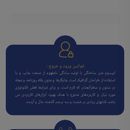
قوانین ورود و خروج :
ایپسوم متن ساختگی با تولید سادگی نامفهوم از صنعت چاپ، و با
استفاده از طراحان گرافیک است، چاپگرها و متون بلکه روزنامه و مجله
در ستون و سطرآنچنان که لازم است، و برای شرایط فعلی تکنولوژی
مورد نیاز، و کاربردهای متنوع با هدف بهبود ابزارهای کاربردی می
باشد، کتابهای زیادی در شصت و سه درصد گذشته حال و آینده،