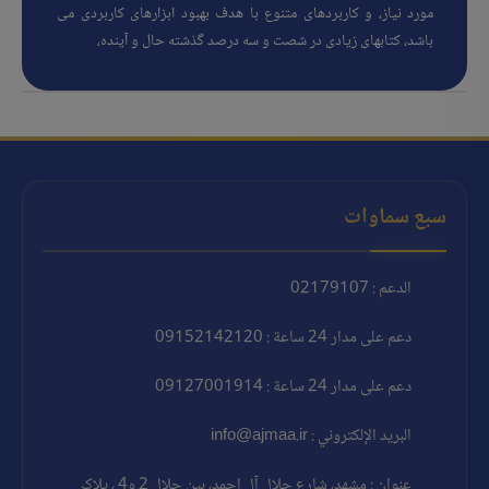
مورد نیاز، و کاربردهای متنوع با هدف بهبود ابزارهای کاربردی می
باشد، کتابهای زیادی در شصت و سه درصد گذشته حال و آینده،
سبع سماوات
الدعم : 02179107
دعم على مدار 24 ساعة : 09152142120
دعم على مدار 24 ساعة : 09127001914
البريد الإلكتروني : info@ajmaa.ir
عنوان : مشهد، شارع جلال آل احمد، بين جلال 2 و4 ، پلاک