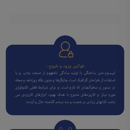
قوانین ورود و خروج :
ایپسوم متن ساختگی با تولید سادگی نامفهوم از صنعت چاپ، و با
استفاده از طراحان گرافیک است، چاپگرها و متون بلکه روزنامه و مجله
در ستون و سطرآنچنان که لازم است، و برای شرایط فعلی تکنولوژی
مورد نیاز، و کاربردهای متنوع با هدف بهبود ابزارهای کاربردی می
باشد، کتابهای زیادی در شصت و سه درصد گذشته حال و آینده،