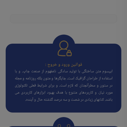
قوانین ورود و خروج :
ایپسوم متن ساختگی با تولید سادگی نامفهوم از صنعت چاپ، و با
استفاده از طراحان گرافیک است، چاپگرها و متون بلکه روزنامه و مجله
در ستون و سطرآنچنان که لازم است، و برای شرایط فعلی تکنولوژی
مورد نیاز، و کاربردهای متنوع با هدف بهبود ابزارهای کاربردی می
باشد، کتابهای زیادی در شصت و سه درصد گذشته حال و آینده،