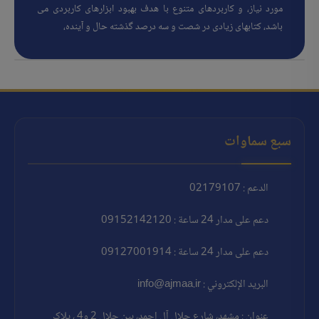
مورد نیاز، و کاربردهای متنوع با هدف بهبود ابزارهای کاربردی می
باشد، کتابهای زیادی در شصت و سه درصد گذشته حال و آینده،
سبع سماوات
الدعم : 02179107
دعم على مدار 24 ساعة : 09152142120
دعم على مدار 24 ساعة : 09127001914
البريد الإلكتروني : info@ajmaa.ir
عنوان : مشهد، شارع جلال آل احمد، بين جلال 2 و4 ، پلاک