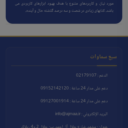
مورد نیاز، و کاربردهای متنوع با هدف بهبود ابزارهای کاربردی می
باشد، کتابهای زیادی در شصت و سه درصد گذشته حال و آینده،
سبع سماوات
الدعم : 02179107
دعم على مدار 24 ساعة : 09152142120
دعم على مدار 24 ساعة : 09127001914
البريد الإلكتروني : info@ajmaa.ir
عنوان : مشهد، شارع جلال آل احمد، بين جلال 2 و4 ، پلاک