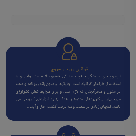
قوانین ورود و خروج :
ایپسوم متن ساختگی با تولید سادگی نامفهوم از صنعت چاپ، و با
استفاده از طراحان گرافیک است، چاپگرها و متون بلکه روزنامه و مجله
در ستون و سطرآنچنان که لازم است، و برای شرایط فعلی تکنولوژی
مورد نیاز، و کاربردهای متنوع با هدف بهبود ابزارهای کاربردی می
باشد، کتابهای زیادی در شصت و سه درصد گذشته حال و آینده،