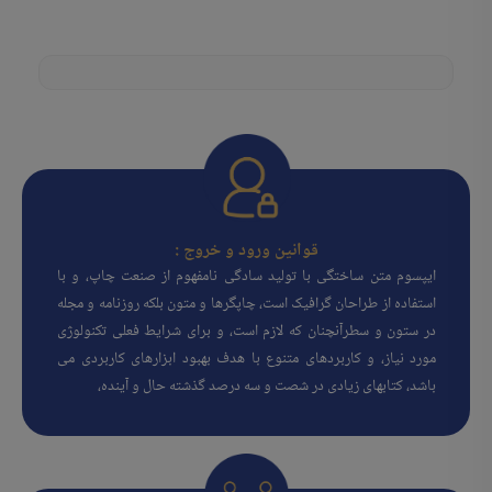
قوانین ورود و خروج :
ایپسوم متن ساختگی با تولید سادگی نامفهوم از صنعت چاپ، و با
استفاده از طراحان گرافیک است، چاپگرها و متون بلکه روزنامه و مجله
در ستون و سطرآنچنان که لازم است، و برای شرایط فعلی تکنولوژی
مورد نیاز، و کاربردهای متنوع با هدف بهبود ابزارهای کاربردی می
باشد، کتابهای زیادی در شصت و سه درصد گذشته حال و آینده،