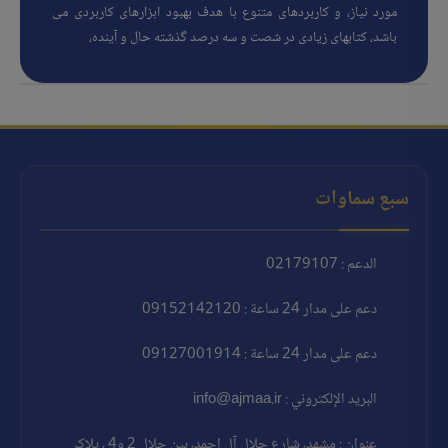
مورد نیاز، و کاربردهای متنوع با هدف بهبود ابزارهای کاربردی می
باشد، کتابهای زیادی در شصت و سه درصد گذشته حال و آینده،
سبع سماوات
الدعم : 02179107
دعم على مدار 24 ساعة : 09152142120
دعم على مدار 24 ساعة : 09127001914
البريد الإلكتروني : info@ajmaa.ir
عنوان : مشهد، شارع جلال آل احمد، بين جلال 2 و4 ، پلاک