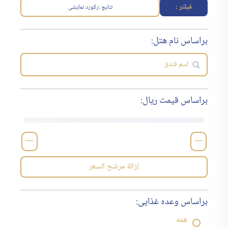
فیلتر :
نتایج :
رکورد نمایشی
براساس نام هتل:
براساس قیمت ریال:
—
—
إزالة مرشح السعر
براساس وعده غذایی:
همه