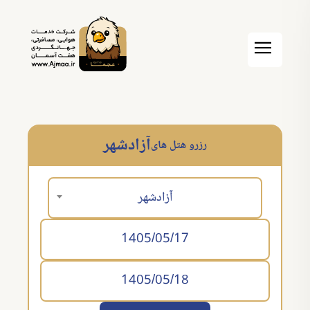
آزادشهر
رزرو هتل های
آزادشهر