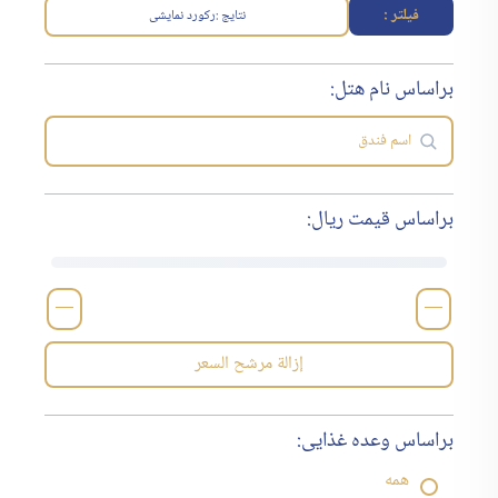
فیلتر :
نتایج :
رکورد نمایشی
براساس نام هتل:
براساس قیمت ریال:
—
—
إزالة مرشح السعر
براساس وعده غذایی:
همه