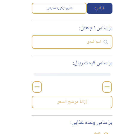
فیلتر :
نتایج :
رکورد نمایشی
براساس نام هتل:
براساس قیمت ریال:
—
—
إزالة مرشح السعر
براساس وعده غذایی:
همه