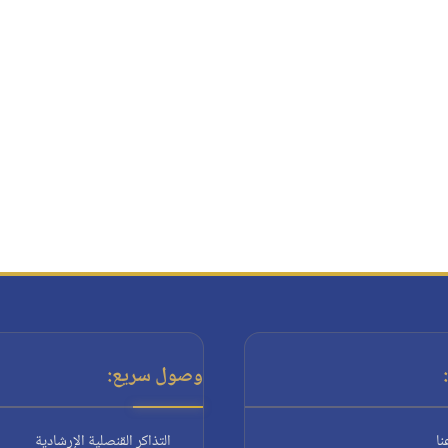
وصول سريع:
نا
التذاكر القنصلية الإرشادية