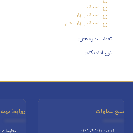
صبحانه
صبحانه و نهار
صبحانه و نهار و شام
تعداد ستاره هتل:
نوع اقامتگاه:
سبع سماوات
روابط مهمة:
الدعم : 02179107
معلومات ع