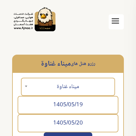
ميناء غناوة
رزرو هتل های
ميناء غناوة