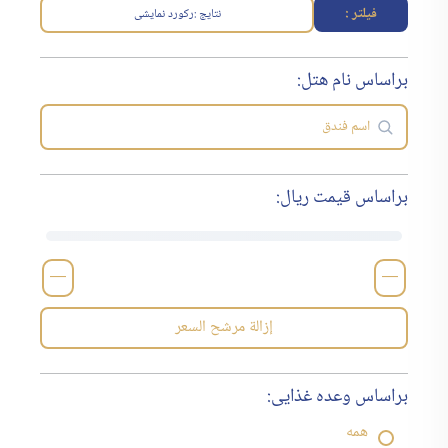
فیلتر :
نتایج :
رکورد نمایشی
براساس نام هتل:
براساس قیمت ریال:
—
—
إزالة مرشح السعر
براساس وعده غذایی:
همه