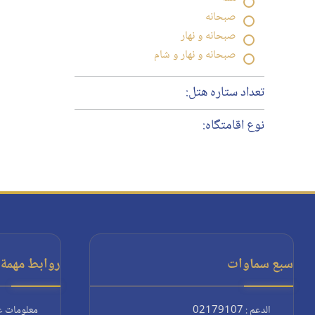
صبحانه
صبحانه و نهار
صبحانه و نهار و شام
تعداد ستاره هتل:
نوع اقامتگاه:
سبع سماوات
روابط مهمة:
الدعم : 02179107
معلومات ع