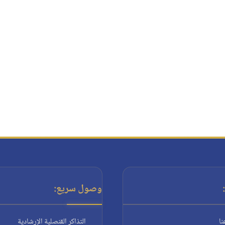
وصول سريع:
نا
التذاكر القنصلية الإرشادية