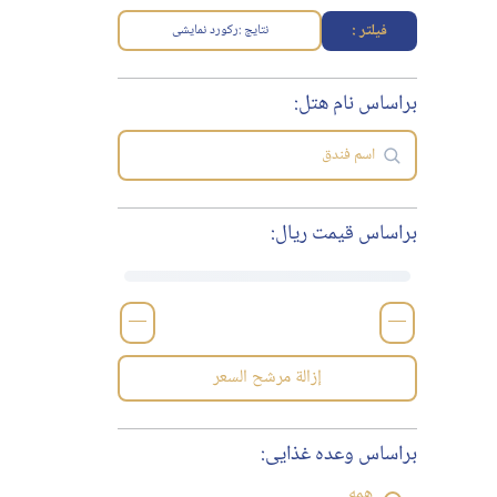
فیلتر :
نتایج :
رکورد نمایشی
براساس نام هتل:
براساس قیمت ریال:
—
—
إزالة مرشح السعر
براساس وعده غذایی:
همه