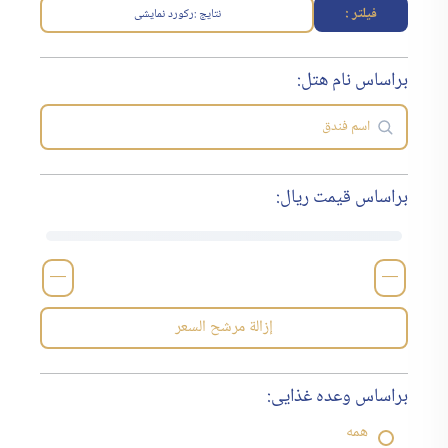
فیلتر :
نتایج :
رکورد نمایشی
براساس نام هتل:
براساس قیمت ریال:
—
—
إزالة مرشح السعر
براساس وعده غذایی:
همه