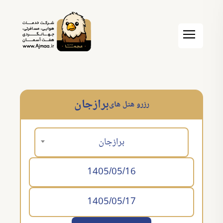
برازجان
رزرو هتل های
برازجان