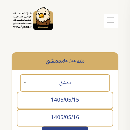
دمشق
رزرو هتل های
دمشق