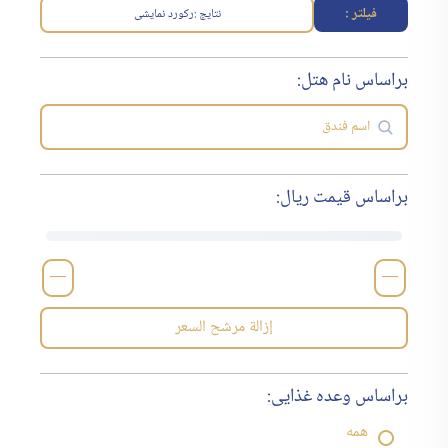
فیلتر :
نتایج :
رکورد نمایشی
براساس نام هتل:
براساس قیمت ریال:
—
—
إزالة مرشح السعر
براساس وعده غذایی:
همه